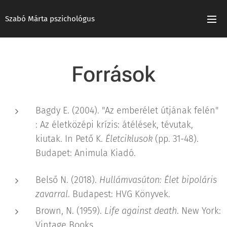
Szabó Márta pszichológus
Források
Bagdy E. (2004). "Az emberélet útjának felén"
: Az életközépi krízis: átélések, tévutak,
kiutak. In Pető K.
Életciklusok
(pp. 31-48).
Budapet: Animula Kiadó.
Belső N. (2018).
Hullámvasúton: Élet bipoláris
zavarral
. Budapest: HVG Könyvek.
Brown, N. (1959).
Life against death
. New York:
Vintage Books.