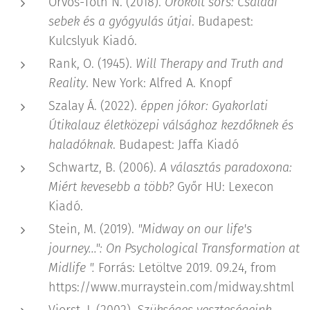
Orvos-Tóth N. (2018).
Örökölt sors: Családi
sebek és a gyógyulás útjai
. Budapest:
Kulcslyuk Kiadó.
Rank, O. (1945).
Will Therapy and Truth and
Reality
. New York: Alfred A. Knopf
Szalay Á. (2022).
éppen jókor: Gyakorlati
Útikalauz életközepi válsághoz kezdőknek és
haladóknak
. Budapest: Jaffa Kiadó
Schwartz, B. (2006).
A választás paradoxona:
Miért kevesebb a több?
Győr HU: Lexecon
Kiadó.
Stein, M. (2019).
"Midway on our life's
journey...": On Psychological Transformation at
Midlife ".
Forrás: Letöltve 2019. 09.24, from
https://www.murraystein.com/midway.shtml