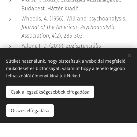
Viorst, J. (2002).
Szükséges veszteségeink
.
Budapest: Háttér Kiadó.
Wheelis, A. (1956). Will and psychoanalysis.
Journal of the American Psychoanalytic
Association
,
4
(2), 285-303.
Yalom, I. D. (2019).
Egzisztenciális
pszichoterápia
. Budapest: Park Könyvkiadó
Sütiket használunk, hogy biztosítsuk a weboldal megfelelő
működését és biztonságát, valamint hogy a lehető legjobb
felhasználói élményt kínáljuk Neked.
Csak a legszükségesebbek elfogadása
© 2022 Szabó Márta pszichológus
Összes elfogadása
Az oldalt a
Webnode
működteti
Sütik
Készítsd el weboldaladat ingyen!