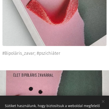
#Bipoláris_zavar; #pszichiáter
Sütiket használunk, hogy biztosítsuk a weboldal megfelelő