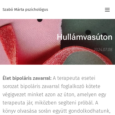
Szabó Márta pszichológus
Hullámvasúton
2024.07.08
A terapeuta esetei
Élet bipoláris zavarral:
sorozat bipoláris zavarral foglalkozó kötete
végigvezet minket azon az úton, amelyen egy
terapeuta jár, miközben segíteni próbál. A
könyv olvasása során együtt gondolkodhatunk,